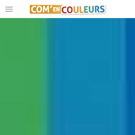
Accueil
Billetterie
En Entreprise
La méthode DISC
Test DISC
Devis