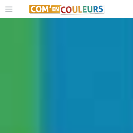
Accueil
Billetterie
En Entreprise
La méthode DISC
Test DISC
Devis