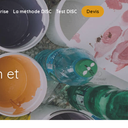
rise
La méthode DISC
Test DISC
Devis
 et 