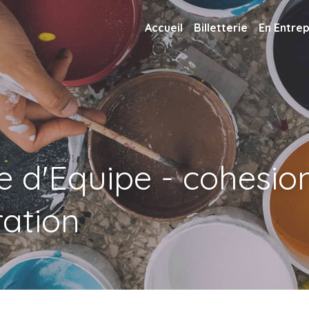
Accueil
Billetterie
En Entrep
 d'Equipe - cohesion
ration